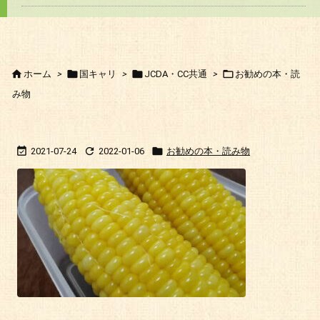




ホーム
>
国キャリ
>
JCDA・CC共通
>
お勧めの本・読
み物



2021-07-24
2022-01-06
お勧めの本・読み物