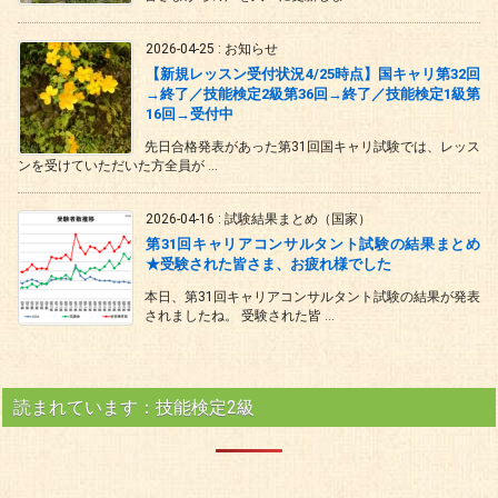
2026-04-25
:
お知らせ
【新規レッスン受付状況4/25時点】国キャリ第32回
→終了／技能検定2級第36回→終了／技能検定1級第
16回→受付中
先日合格発表があった第31回国キャリ試験では、レッス
ンを受けていただいた方全員が ...
2026-04-16
:
試験結果まとめ（国家）
第31回キャリアコンサルタント試験の結果まとめ
★受験された皆さま、お疲れ様でした
本日、第31回キャリアコンサルタント試験の結果が発表
されましたね。 受験された皆 ...
読まれています：技能検定2級