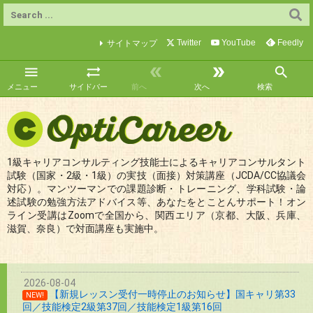
Twitter
YouTube
Feedly
サイトマップ





メニュー
サイドバー
前へ
次へ
検索
1級キャリアコンサルティング技能士によるキャリアコンサルタント
試験（国家・2級・1級）の実技（面接）対策講座（JCDA/CC協議会
対応）。マンツーマンでの課題診断・トレーニング、学科試験・論
述試験の勉強方法アドバイス等、あなたをとことんサポート！オン
ライン受講はZoomで全国から、関西エリア（京都、大阪、兵庫、
滋賀、奈良）で対面講座も実施中。
2026-08-04
【新規レッスン受付一時停止のお知らせ】国キャリ第33
NEW!
回／技能検定2級第37回／技能検定1級第16回