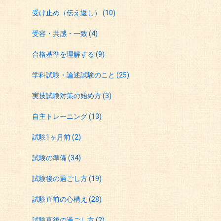
受け止め（伝え返し）
(10)
受容・共感・一致
(4)
合格基準を理解する
(9)
学科試験・論述試験のこと
(25)
実技試験対策の始め方
(3)
自主トレーニング
(13)
試験1ヶ月前
(2)
試験の準備
(34)
試験後の過ごし方
(19)
試験直前の心構え
(28)
試験直後の過ごし方
(2)