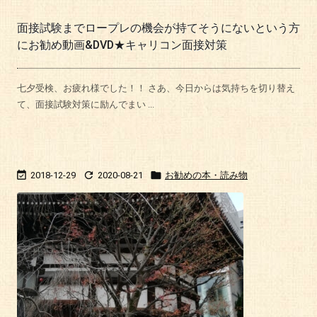
面接試験までロープレの機会が持てそうにないという方
にお勧め動画&DVD★キャリコン面接対策
七夕受検、お疲れ様でした！！ さあ、今日からは気持ちを切り替え
て、面接試験対策に励んでまい ...



2018-12-29
2020-08-21
お勧めの本・読み物