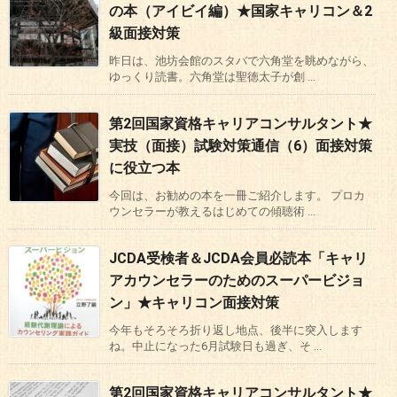
の本（アイビイ編）★国家キャリコン＆2
級面接対策
昨日は、池坊会館のスタバで六角堂を眺めながら、
ゆっくり読書。六角堂は聖徳太子が創 ...
第2回国家資格キャリアコンサルタント★
実技（面接）試験対策通信（6）面接対策
に役立つ本
今回は、お勧めの本を一冊ご紹介します。 プロカ
ウンセラーが教えるはじめての傾聴術 ...
JCDA受検者＆JCDA会員必読本「キャリ
アカウンセラーのためのスーパービジョ
ン」★キャリコン面接対策
今年もそろそろ折り返し地点、後半に突入します
ね。中止になった6月試験日も過ぎ、そ ...
第2回国家資格キャリアコンサルタント★