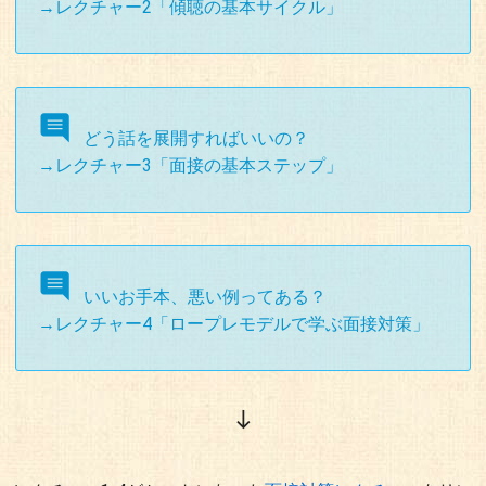
→レクチャー2「傾聴の基本サイクル」
どう話を展開すればいいの？
→レクチャー3「面接の基本ステップ」
いいお手本、悪い例ってある？
→レクチャー4「ロープレモデルで学ぶ面接対策」
south