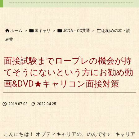




ホーム
>
国キャリ
>
JCDA・CC共通
>
お勧めの本・読
み物
面接試験までロープレの機会が持
てそうにないという方にお勧め動
画&DVD★キャリコン面接対策


2019-07-08
2022-04-25
こんにちは！ オプティキャリアの、のんです♪ キャリア