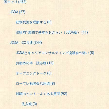
国キャリ
(432)
JCDA
(27)
経験代謝を理解する
(8)
試験前1週間で基本をおさらい（JCDA版）
(11)
JCDA・CC共通
(344)
JCDAとキャリアコンサルティング協議会の違い
(5)
お勧めの本・読み物
(15)
オープニングトーク
(6)
ロープレ勉強会活用術
(8)
傾聴のヒント・よくある質問
(92)
先入観
(3)