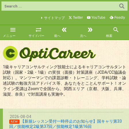
Twitter
YouTube
Feedly
サイトマップ





メニュー
サイドバー
前へ
次へ
検索
1級キャリアコンサルティング技能士によるキャリアコンサルタント
試験（国家・2級・1級）の実技（面接）対策講座（JCDA/CC協議会
対応）。マンツーマンでの課題診断・トレーニング、学科試験・論
述試験の勉強方法アドバイス等、あなたをとことんサポート！オン
ライン受講はZoomで全国から、関西エリア（京都、大阪、兵庫、
滋賀、奈良）で対面講座も実施中。
2026-08-04
【新規レッスン受付一時停止のお知らせ】国キャリ第33
NEW!
回／技能検定2級第37回／技能検定1級第16回