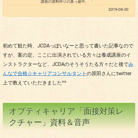
講座の資料作りの真っ最中。 「
2019-04-30
初めて観た時、JCDAっぽいなーと思って書いた記事なので
すが、案の定、ここに出演されている方々は養成講座のイ
ンストラクターなど、JCDAのそうそうたる方々だと後で
み
んなで合格☆キャリアコンサルタント
の原田さんにtwitter
上で教えていただきました^^
オプティキャリア「面接対策レ
クチャー」資料＆音声