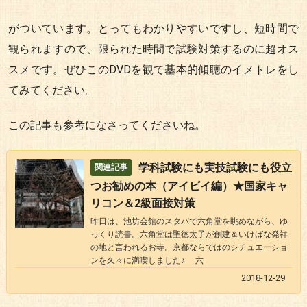
がついています。とってもわかりやすいですし、短時間で
観られますので、限られた時間で試験対策するのに超オス
スメです。ぜひこのDVDを観て基本的傾聴のイメトレをし
てみてください。
この記事も参考になさってくださいね。
学科試験にも実技試験にも役立
つお勧めの本（アイビイ編）★国家キャ
リコン＆2級面接対策
昨日は、池坊会館のスタバで六角堂を眺めながら、ゆ
っくり読書。六角堂は聖徳太子が創建＆いけばな発祥
の地と言われるお寺。京都ならではのシチュエーショ
ンを久々に満喫しました♪ 六
2018-12-29