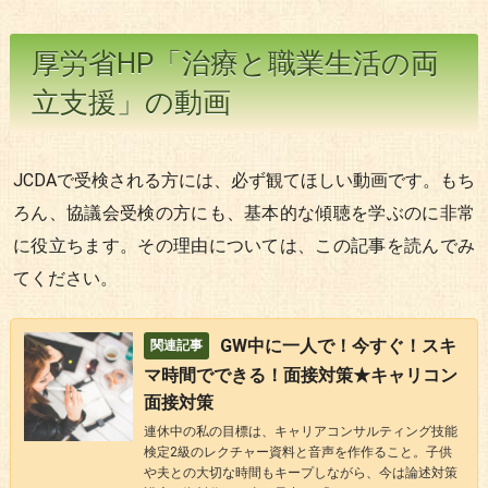
厚労省HP「治療と職業生活の両
立支援」の動画
JCDAで受検される方には、必ず観てほしい動画です。もち
ろん、協議会受検の方にも、基本的な傾聴を学ぶのに非常
に役立ちます。その理由については、この記事を読んでみ
てください。
GW中に一人で！今すぐ！スキ
マ時間でできる！面接対策★キャリコン
面接対策
連休中の私の目標は、キャリアコンサルティング技能
検定2級のレクチャー資料と音声を作作ること。子供
や夫との大切な時間もキープしながら、今は論述対策