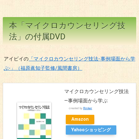
本「マイクロカウンセリング技
法」の付属DVD
アイビイの
「マイクロカウンセリング技法-事例場面から学
ぶ-」（福原眞知子監修/風間書房）
マイクロカウンセリング技法
―事例場面から学ぶ
created by
Rinker
Amazon
Yahooショッピング