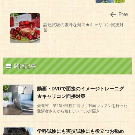

Prev
論述試験の素朴な疑問★キャリコン実技対
策

関連記事
動画・DVDで面接のイメージトレーニグ
★キャリコン面接対策
先週末、第13回試験に向け、対面レッスンを行った
受講者さんから嬉しいメールが届き ...
学科試験にも実技試験にも役立つお勧め