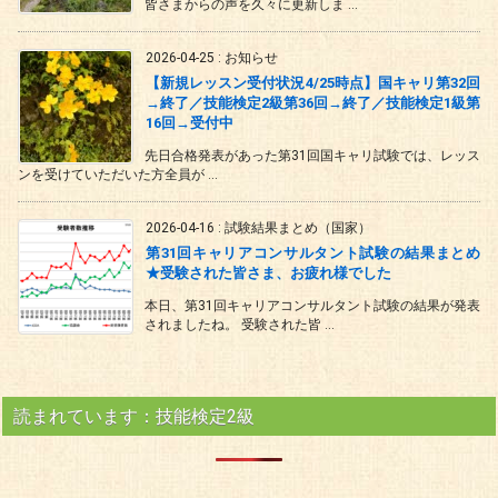
皆さまからの声を久々に更新しま ...
2026-04-25
:
お知らせ
【新規レッスン受付状況4/25時点】国キャリ第32回
→終了／技能検定2級第36回→終了／技能検定1級第
16回→受付中
先日合格発表があった第31回国キャリ試験では、レッス
ンを受けていただいた方全員が ...
2026-04-16
:
試験結果まとめ（国家）
第31回キャリアコンサルタント試験の結果まとめ
★受験された皆さま、お疲れ様でした
本日、第31回キャリアコンサルタント試験の結果が発表
されましたね。 受験された皆 ...
読まれています：技能検定2級