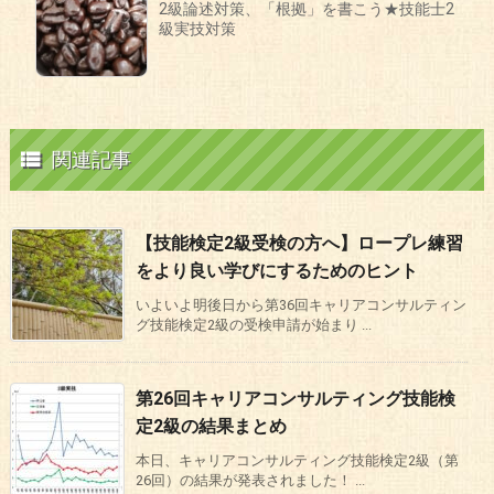
2級論述対策、「根拠」を書こう★技能士2
級実技対策

関連記事
【技能検定2級受検の方へ】ロープレ練習
をより良い学びにするためのヒント
いよいよ明後日から第36回キャリアコンサルティン
グ技能検定2級の受検申請が始まり ...
第26回キャリアコンサルティング技能検
定2級の結果まとめ
本日、キャリアコンサルティング技能検定2級（第
26回）の結果が発表されました！ ...