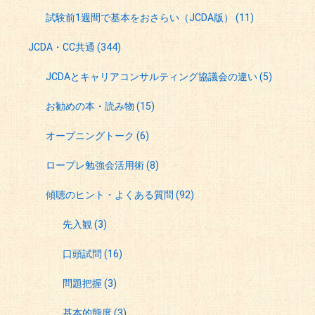
試験前1週間で基本をおさらい（JCDA版）
(11)
JCDA・CC共通
(344)
JCDAとキャリアコンサルティング協議会の違い
(5)
お勧めの本・読み物
(15)
オープニングトーク
(6)
ロープレ勉強会活用術
(8)
傾聴のヒント・よくある質問
(92)
先入観
(3)
口頭試問
(16)
問題把握
(3)
基本的態度
(3)