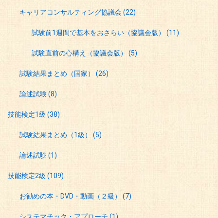
キャリアコンサルティング協議会
(22)
試験前1週間で基本をおさらい（協議会版）
(11)
試験直前の心構え（協議会版）
(5)
試験結果まとめ（国家）
(26)
論述試験
(8)
技能検定1級
(38)
試験結果まとめ（1級）
(5)
論述試験
(1)
技能検定2級
(109)
お勧めの本・DVD・動画（２級）
(7)
システマチック・アプローチ
(1)