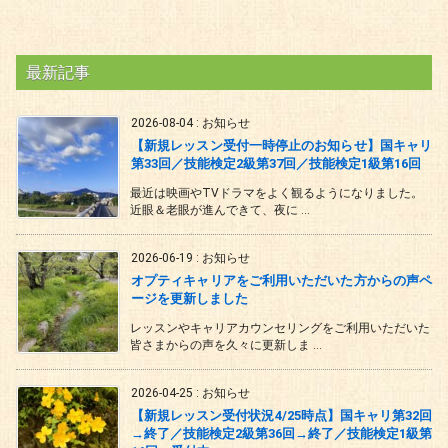
最新記事
2026-08-04
:
お知らせ
【新規レッスン受付一時停止のお知らせ】国キャリ
第33回／技能検定2級第37回／技能検定1級第16回
最近は映画やTVドラマをよく観るようになりました。
近眼＆老眼が進んできて、夜に ...
2026-06-19
:
お知らせ
オプティキャリアをご利用いただいた方からの声ペ
ージを更新しました
レッスンやキャリアカウンセリングをご利用いただいた
皆さまからの声を久々に更新しま ...
2026-04-25
:
お知らせ
【新規レッスン受付状況4/25時点】国キャリ第32回
→終了／技能検定2級第36回→終了／技能検定1級第