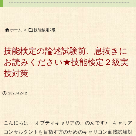


ホーム
>
技能検定2級
技能検定の論述試験前、息抜きに
お読みください★技能検定２級実
技対策

2020-12-12
こんにちは！ オプティキャリアの、のんです♪ キャリア
コンサルタントを目指す方のためのキャリコン面接試験対