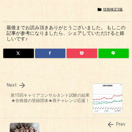

技能検定2級
最後までお読み頂きありがとうございました。 もしこの
記事が参考になりましたら、シェアしていただけると嬉
しいです♪

Next
第15回キャリアコンサルタント試験の結果
★合格後の登録団体★再チャレンジ応援！

Prev