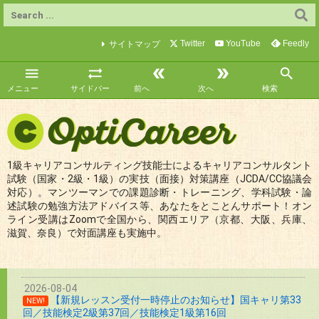
Twitter
YouTube
Feedly
サイトマップ





メニュー
サイドバー
前へ
次へ
検索
1級キャリアコンサルティング技能士によるキャリアコンサルタント
試験（国家・2級・1級）の実技（面接）対策講座（JCDA/CC協議会
対応）。マンツーマンでの課題診断・トレーニング、学科試験・論
述試験の勉強方法アドバイス等、あなたをとことんサポート！オン
ライン受講はZoomで全国から、関西エリア（京都、大阪、兵庫、
滋賀、奈良）で対面講座も実施中。
2026-08-04
【新規レッスン受付一時停止のお知らせ】国キャリ第33
NEW!
回／技能検定2級第37回／技能検定1級第16回