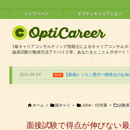
トップページ
オプティキャリアとは >
1級キャリアコンサルティング技能士によるキャリアコンサルタン
論述試験の勉強方法アドバイス等、あなたをとことんサポート！
2026-08-04
【新規レッスン受付一時停止のお知ら
NEW!




ホーム
>
国キャリ
>
JCDA・CC共通
>
試験直
面接試験で得点が伸びない最