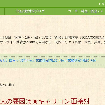
サ
2級試験対策ブログ
コース・料金（総合）>
ト試験（国家・2級・1級）の実技（面接）対策講座（JCDA/CC協
オンライン受講はZoomで全国から、関西エリア（京都、大阪、兵庫、
せ】国キャリ第33回／技能検定2級第37回／技能検定1級第16回
前の心構え
大の要因は★キャリコン面接対