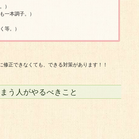
。）
も一本調子。）
く等。）
に修正できなくても、できる対策があります！！
しまう人がやるべきこと