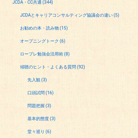
JCDA・CC共通
(344)
JCDAとキャリアコンサルティング協議会の違い
(5)
お勧めの本・読み物
(15)
オープニングトーク
(6)
ロープレ勉強会活用術
(8)
傾聴のヒント・よくある質問
(92)
先入観
(3)
口頭試問
(16)
問題把握
(3)
基本的態度
(3)
堂々巡り
(6)