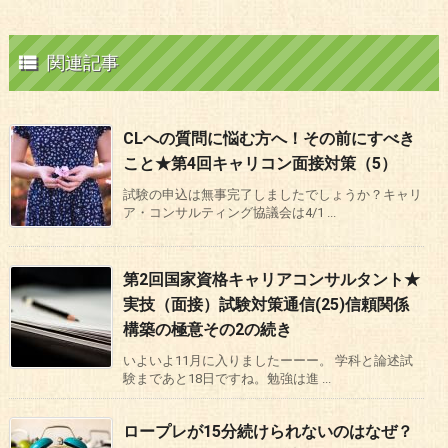

関連記事
CLへの質問に悩む方へ！その前にすべき
こと★第4回キャリコン面接対策（5）
試験の申込は無事完了しましたでしょうか？キャリ
ア・コンサルティング協議会は4/1 ...
第2回国家資格キャリアコンサルタント★
実技（面接）試験対策通信(25)信頼関係
構築の極意その2の続き
いよいよ11月に入りましたーーー。 学科と論述試
験まであと18日ですね。勉強は進 ...
ロープレが15分続けられないのはなぜ？