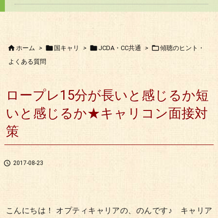




ホーム
>
国キャリ
>
JCDA・CC共通
>
傾聴のヒント・
よくある質問
ロープレ15分が長いと感じるか短
いと感じるか★キャリコン面接対
策

2017-08-23
こんにちは！ オプティキャリアの、のんです♪ キャリア