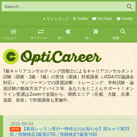
Twitter
YouTube
Feedly
サイトマップ





メニュー
サイドバー
前へ
次へ
検索
1級キャリアコンサルティング技能士によるキャリアコンサルタント
試験（国家・2級・1級）の実技（面接）対策講座（JCDA/CC協議会
対応）。マンツーマンでの課題診断・トレーニング、学科試験・論
述試験の勉強方法アドバイス等、あなたをとことんサポート！オン
ライン受講はZoomで全国から、関西エリア（京都、大阪、兵庫、
滋賀、奈良）で対面講座も実施中。
2026-08-04
【新規レッスン受付一時停止のお知らせ】国キャリ第33
NEW!
回／技能検定2級第37回／技能検定1級第16回