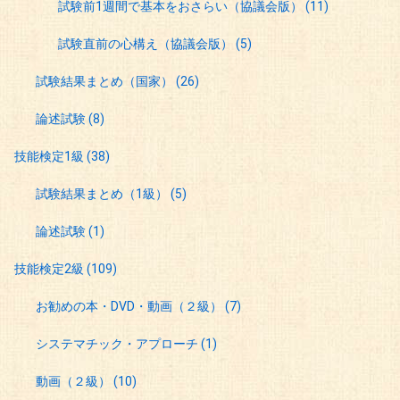
試験前1週間で基本をおさらい（協議会版）
(11)
試験直前の心構え（協議会版）
(5)
試験結果まとめ（国家）
(26)
論述試験
(8)
技能検定1級
(38)
試験結果まとめ（1級）
(5)
論述試験
(1)
技能検定2級
(109)
お勧めの本・DVD・動画（２級）
(7)
システマチック・アプローチ
(1)
動画（２級）
(10)