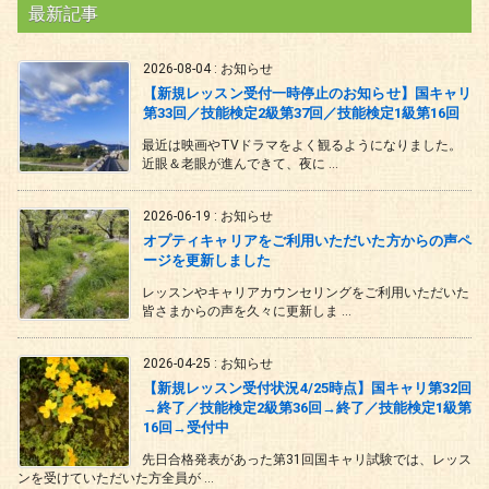
最新記事
2026-08-04
:
お知らせ
【新規レッスン受付一時停止のお知らせ】国キャリ
第33回／技能検定2級第37回／技能検定1級第16回
最近は映画やTVドラマをよく観るようになりました。
近眼＆老眼が進んできて、夜に ...
2026-06-19
:
お知らせ
オプティキャリアをご利用いただいた方からの声ペ
ージを更新しました
レッスンやキャリアカウンセリングをご利用いただいた
皆さまからの声を久々に更新しま ...
2026-04-25
:
お知らせ
【新規レッスン受付状況4/25時点】国キャリ第32回
→終了／技能検定2級第36回→終了／技能検定1級第
16回→受付中
先日合格発表があった第31回国キャリ試験では、レッス
ンを受けていただいた方全員が ...