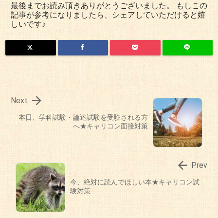
最後までお読み頂きありがとうございました。 もしこの
記事が参考になりましたら、シェアしていただけると嬉
しいです♪

Next
本日、学科試験・論述試験を受験される方
へ★キャリコン面接対策

Prev
今、絶対に読んでほしい本★キャリコン試
験対策