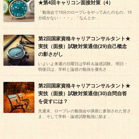
★第4回キャリコン面接対策（4）
「勉強会で15分のロープレをやってみたのもの、15
分続かない・・・」 「なんとか ...
第2回国家資格キャリアコンサルタント★
実技（面接）試験対策通信(29)自己概念
の影さがし
いよいよ来週の日曜日は学科＆論述試験。 明日・
明後日は、学科と論述の勉強を優先さ ...
第2回国家資格キャリアコンサルタント★
実技（面接）試験対策通信(30)自問自答
を促すには？
先週末、ロープレの勉強会や講座に参加された皆さ
ま、そして学科・論述試験勉強に励ま ...