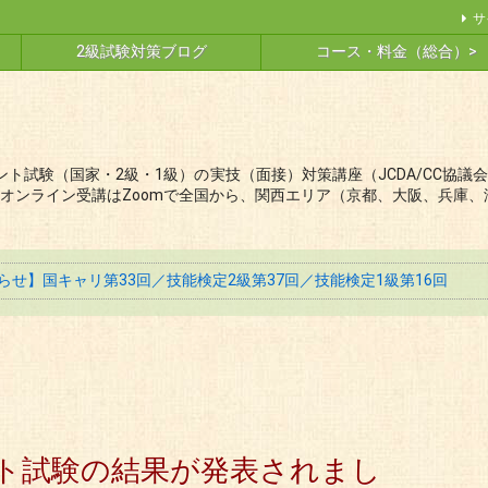
サ
2級試験対策ブログ
コース・料金（総合）>
ト試験（国家・2級・1級）の実技（面接）対策講座（JCDA/CC協
オンライン受講はZoomで全国から、関西エリア（京都、大阪、兵庫、
せ】国キャリ第33回／技能検定2級第37回／技能検定1級第16回
ト試験の結果が発表されまし