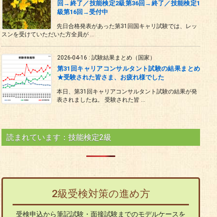
回→終了／技能検定2級第36回→終了／技能検定1
級第16回→受付中
先日合格発表があった第31回国キャリ試験では、レッ
スンを受けていただいた方全員が ...
2026-04-16
:
試験結果まとめ（国家）
第31回キャリアコンサルタント試験の結果まとめ
★受験された皆さま、お疲れ様でした
本日、第31回キャリアコンサルタント試験の結果が発
表されましたね。 受験された皆 ...
読まれています：技能検定2級
2級受検対策の進め方
受検申込から筆記試験・面接試験までのモデルケースを