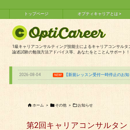
トップページ
オプティキャリアとは >
1級キャリアコンサルティング技能士によるキャリアコンサルタン
論述試験の勉強方法アドバイス等、あなたをとことんサポート！
2026-08-04
【新規レッスン受付一時停止のお知ら
NEW!



ホーム
>
その他
>
お知らせ
第2回キャリアコンサルタン