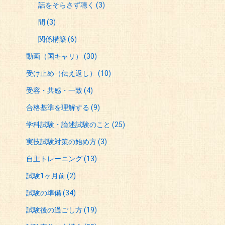
話をそらさず聴く
(3)
間
(3)
関係構築
(6)
動画（国キャリ）
(30)
受け止め（伝え返し）
(10)
受容・共感・一致
(4)
合格基準を理解する
(9)
学科試験・論述試験のこと
(25)
実技試験対策の始め方
(3)
自主トレーニング
(13)
試験1ヶ月前
(2)
試験の準備
(34)
試験後の過ごし方
(19)