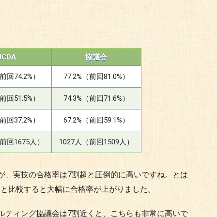
JCDA
協議会
（前回74.2%）
77.2%（前回81.0%）
（前回51.5%）
74.3%（前回71.6%）
（前回37.2%）
67.2%（前回59.1%）
（前回1675人）
1027人（前回1509人）
が、実技の合格率は7割超と圧倒的に高いですね。とは
前回と比較すると大幅に合格率が上がりました。
ルティング協議会は7割近くと、こちらも非常に高いで