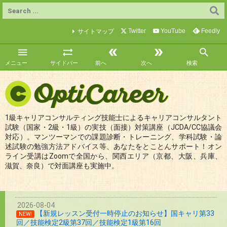
Twitter
YouTube
Feedly
サイトマップ





メニュー
サイドバー
前へ
次へ
検索
1級キャリアコンサルティング技能士によるキャリアコンサルタント
試験（国家・2級・1級）の実技（面接）対策講座（JCDA/CC協議会
対応）。マンツーマンでの課題診断・トレーニング、学科試験・論
述試験の勉強方法アドバイス等、あなたをとことんサポート！オン
ライン受講はZoomで全国から、関西エリア（京都、大阪、兵庫、
滋賀、奈良）で対面講座も実施中。
2026-08-04
【新規レッスン受付一時停止のお知らせ】国キャリ第33
NEW!
回／技能検定2級第37回／技能検定1級第16回