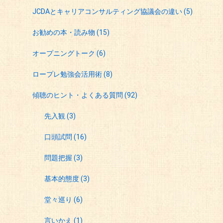
JCDAとキャリアコンサルティング協議会の違い
(5)
お勧めの本・読み物
(15)
オープニングトーク
(6)
ロープレ勉強会活用術
(8)
傾聴のヒント・よくある質問
(92)
先入観
(3)
口頭試問
(16)
問題把握
(3)
基本的態度
(3)
堂々巡り
(6)
言いかえ
(1)