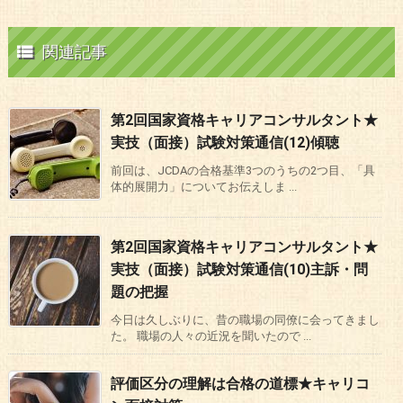

関連記事
第2回国家資格キャリアコンサルタント★
実技（面接）試験対策通信(12)傾聴
前回は、JCDAの合格基準3つのうちの2つ目、「具
体的展開力」についてお伝えしま ...
第2回国家資格キャリアコンサルタント★
実技（面接）試験対策通信(10)主訴・問
題の把握
今日は久しぶりに、昔の職場の同僚に会ってきまし
た。 職場の人々の近況を聞いたので ...
評価区分の理解は合格の道標★キャリコ