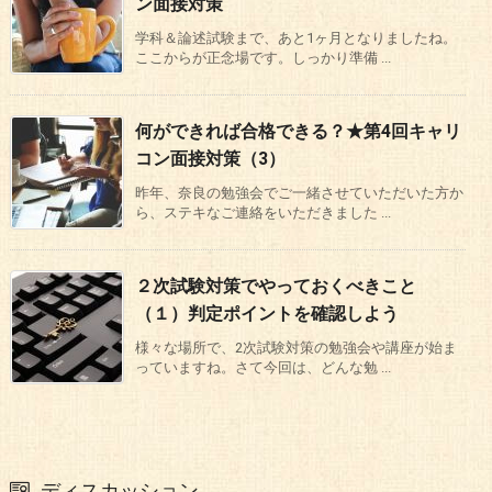
ン面接対策
学科＆論述試験まで、あと1ヶ月となりましたね。
ここからが正念場です。しっかり準備 ...
何ができれば合格できる？★第4回キャリ
コン面接対策（3）
昨年、奈良の勉強会でご一緒させていただいた方か
ら、ステキなご連絡をいただきました ...
２次試験対策でやっておくべきこと
（１）判定ポイントを確認しよう
様々な場所で、2次試験対策の勉強会や講座が始ま
っていますね。さて今回は、どんな勉 ...
ディスカッション