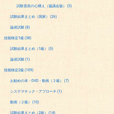
試験直前の心構え（協議会版）
(5)
試験結果まとめ（国家）
(26)
論述試験
(8)
技能検定1級
(38)
試験結果まとめ（1級）
(5)
論述試験
(1)
技能検定2級
(109)
お勧めの本・DVD・動画（２級）
(7)
システマチック・アプローチ
(1)
動画（２級）
(10)
試験結果まとめ（2級）
(14)