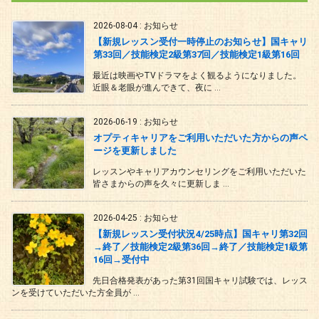
2026-08-04
:
お知らせ
【新規レッスン受付一時停止のお知らせ】国キャリ
第33回／技能検定2級第37回／技能検定1級第16回
最近は映画やTVドラマをよく観るようになりました。
近眼＆老眼が進んできて、夜に ...
2026-06-19
:
お知らせ
オプティキャリアをご利用いただいた方からの声ペ
ージを更新しました
レッスンやキャリアカウンセリングをご利用いただいた
皆さまからの声を久々に更新しま ...
2026-04-25
:
お知らせ
【新規レッスン受付状況4/25時点】国キャリ第32回
→終了／技能検定2級第36回→終了／技能検定1級第
16回→受付中
先日合格発表があった第31回国キャリ試験では、レッス
ンを受けていただいた方全員が ...