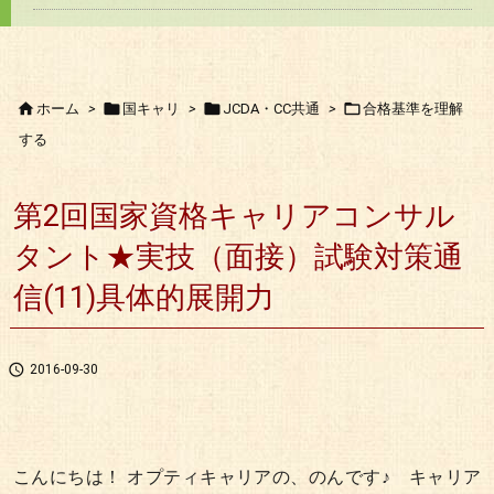




ホーム
>
国キャリ
>
JCDA・CC共通
>
合格基準を理解
する
第2回国家資格キャリアコンサル
タント★実技（面接）試験対策通
信(11)具体的展開力

2016-09-30
こんにちは！ オプティキャリアの、のんです♪ キャリア