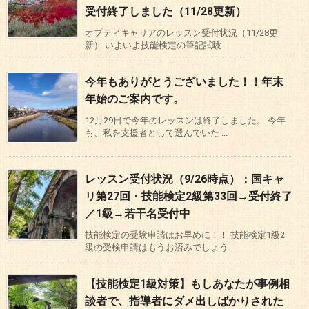
受付終了しました（11/28更新）
オプティキャリアのレッスン受付状況（11/28更
新） いよいよ技能検定の筆記試験 ...
今年もありがとうございました！！年末
年始のご案内です。
12月29日で今年のレッスンは終了しました。 今年
も、私を支援者として選んでいた ...
レッスン受付状況（9/26時点）：国キャ
リ第27回・技能検定2級第33回→受付終了
／1級→若干名受付中
技能検定の受験申請はお早めに！！ 技能検定1級2
級の受検申請はもうお済みでしょう ...
【技能検定1級対策】もしあなたが事例相
談者で、指導者にダメ出しばかりされた