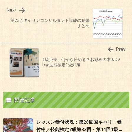

Next
第23回キャリアコンサルタント試験の結果
まとめ

Prev
1級受検、何から始める？お勧めの本＆DV
D★技能検定1級対策

関連記事
レッスン受付状況：第28回国キャリ→受
付中／技能検定2級第33回・第14回1級→