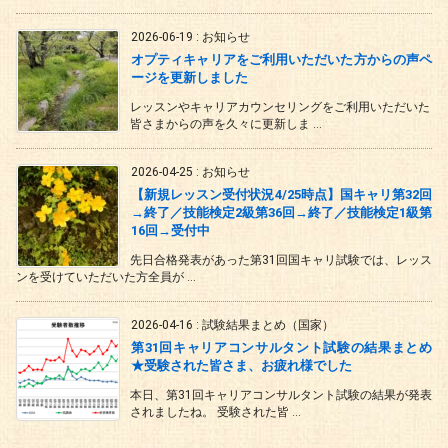
2026-06-19
:
お知らせ
オプティキャリアをご利用いただいた方からの声ペ
ージを更新しました
レッスンやキャリアカウンセリングをご利用いただいた
皆さまからの声を久々に更新しま ...
2026-04-25
:
お知らせ
【新規レッスン受付状況4/25時点】国キャリ第32回
→終了／技能検定2級第36回→終了／技能検定1級第
16回→受付中
先日合格発表があった第31回国キャリ試験では、レッス
ンを受けていただいた方全員が ...
2026-04-16
:
試験結果まとめ（国家）
第31回キャリアコンサルタント試験の結果まとめ
★受験された皆さま、お疲れ様でした
本日、第31回キャリアコンサルタント試験の結果が発表
されましたね。 受験された皆 ...