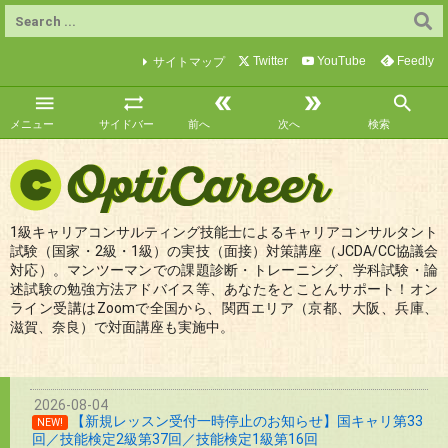
Twitter
YouTube
Feedly
サイトマップ





メニュー
サイドバー
前へ
次へ
検索
1級キャリアコンサルティング技能士によるキャリアコンサルタント
試験（国家・2級・1級）の実技（面接）対策講座（JCDA/CC協議会
対応）。マンツーマンでの課題診断・トレーニング、学科試験・論
述試験の勉強方法アドバイス等、あなたをとことんサポート！オン
ライン受講はZoomで全国から、関西エリア（京都、大阪、兵庫、
滋賀、奈良）で対面講座も実施中。
2026-08-04
【新規レッスン受付一時停止のお知らせ】国キャリ第33
NEW!
回／技能検定2級第37回／技能検定1級第16回