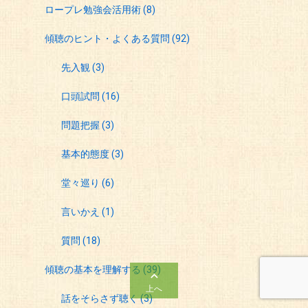
ロープレ勉強会活用術
(8)
傾聴のヒント・よくある質問
(92)
先入観
(3)
口頭試問
(16)
問題把握
(3)
基本的態度
(3)
堂々巡り
(6)
言いかえ
(1)
質問
(18)
傾聴の基本を理解する
(39)

上へ
話をそらさず聴く
(3)