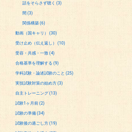
話をそらさず聴く
(3)
間
(3)
関係構築
(6)
動画（国キャリ）
(30)
受け止め（伝え返し）
(10)
受容・共感・一致
(4)
合格基準を理解する
(9)
学科試験・論述試験のこと
(25)
実技試験対策の始め方
(3)
自主トレーニング
(13)
試験1ヶ月前
(2)
試験の準備
(34)
試験後の過ごし方
(19)