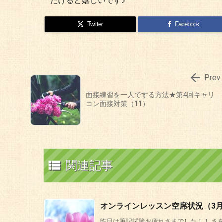
だけると嬉しいです♪
Twitter
Facebook

Prev
面接練習を一人でする方法★第4回キャリ
コン面接対策（11）

関連記事
オンラインレッスン空席状況（3月
昨日は筆記試験お疲れさまでした！！ さあ、