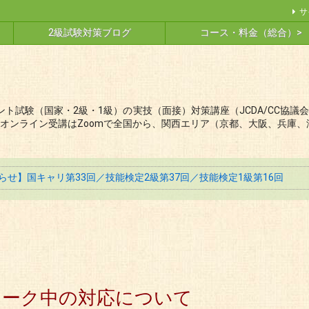
サ
2級試験対策ブログ
コース・料金（総合）>
ト試験（国家・2級・1級）の実技（面接）対策講座（JCDA/CC協
オンライン受講はZoomで全国から、関西エリア（京都、大阪、兵庫、
せ】国キャリ第33回／技能検定2級第37回／技能検定1級第16回
ィーク中の対応について