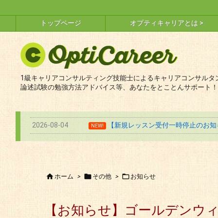
トップページ
オプティキャリアとは >
1級キャリアコンサルティング技能士によるキャリアコンサルタン
論述試験の勉強方法アドバイス等、あなたをとことんサポート！
2026-08-04
【新規レッスン受付一時停止のお知ら
NEW!



ホーム
>
その他
>
お知らせ
【お知らせ】ゴールデンウ