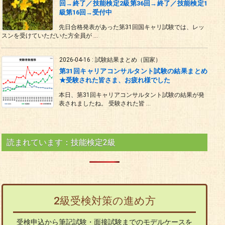
回→終了／技能検定2級第36回→終了／技能検定1
級第16回→受付中
先日合格発表があった第31回国キャリ試験では、レッ
スンを受けていただいた方全員が ...
2026-04-16
:
試験結果まとめ（国家）
第31回キャリアコンサルタント試験の結果まとめ
★受験された皆さま、お疲れ様でした
本日、第31回キャリアコンサルタント試験の結果が発
表されましたね。 受験された皆 ...
読まれています：技能検定2級
2級受検対策の進め方
受検申込から筆記試験・面接試験までのモデルケースを