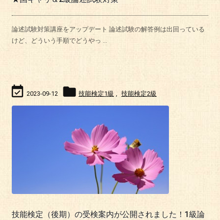
論述試験対策講座をアップデート 論述試験の解答例は出回っている
けど、どういう手順でどうやっ ...


2023-09-12
技能検定1級
,
技能検定2級
技能検定（後期）の受検案内が公開されました！1級論