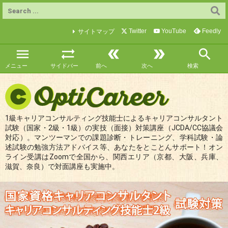
Twitter
YouTube
Feedly
サイトマップ





メニュー
サイドバー
前へ
次へ
検索
1級キャリアコンサルティング技能士によるキャリアコンサルタント
試験（国家・2級・1級）の実技（面接）対策講座（JCDA/CC協議会
対応）。マンツーマンでの課題診断・トレーニング、学科試験・論
述試験の勉強方法アドバイス等、あなたをとことんサポート！オン
ライン受講はZoomで全国から、関西エリア（京都、大阪、兵庫、
滋賀、奈良）で対面講座も実施中。