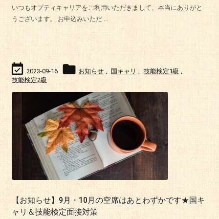
いつもオプティキャリアをご利用いただきまして、本当にありがと
うございます。 お申込みいただ ...


2023-09-16
お知らせ
,
国キャリ
,
技能検定1級
,
技能検定2級
【お知らせ】9月・10月の空席はあとわずかです★国キ
ャリ＆技能検定面接対策