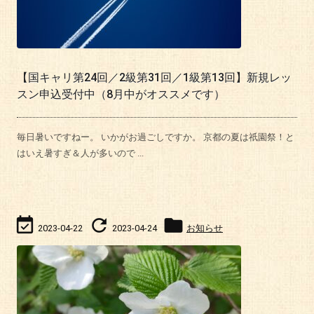
【国キャリ第24回／2級第31回／1級第13回】新規レッ
スン申込受付中（8月中がオススメです）
毎日暑いですねー。 いかがお過ごしですか。 京都の夏は祇園祭！と
はいえ暑すぎ＆人が多いので ...



2023-04-22
2023-04-24
お知らせ