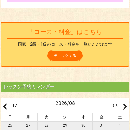
「コース・料金」はこちら
国家・2級・1級のコース・料金を一覧いただけます
チェックする
レッスン予約カレンダー
eyboard_arrow_left
keyboard_arrow_rig
2026/08
07
09
日
月
火
水
木
金
土
26
27
28
29
30
31
1