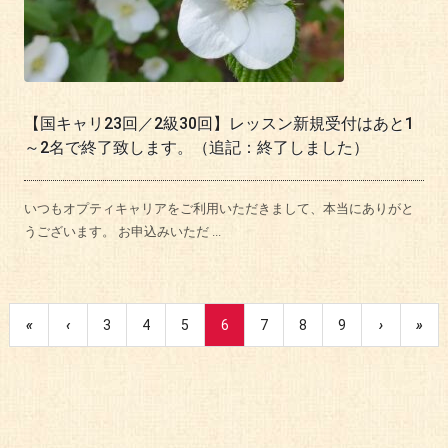
【国キャリ23回／2級30回】レッスン新規受付はあと1
～2名で終了致します。（追記：終了しました）
いつもオプティキャリアをご利用いただきまして、本当にありがと
うございます。 お申込みいただ ...
«
‹
3
4
5
6
7
8
9
›
»