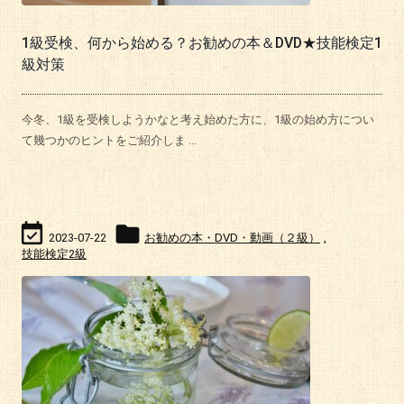
1級受検、何から始める？お勧めの本＆DVD★技能検定1
級対策
今冬、1級を受検しようかなと考え始めた方に、1級の始め方につい
て幾つかのヒントをご紹介しま ...


2023-07-22
お勧めの本・DVD・動画（２級）
,
技能検定2級