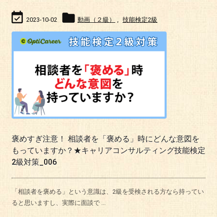


2023-10-02
動画（２級）
,
技能検定2級
褒めすぎ注意！ 相談者を「褒める」時にどんな意図を
もっていますか？★キャリアコンサルティング技能検定
2級対策_006
「相談者を褒める」という意識は、2級を受検される方なら持ってい
ると思いますし、実際に面談で ...