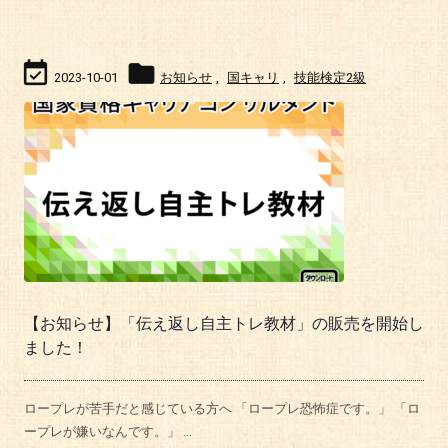


2023-10-01
お知らせ
,
国キャリ
,
技能検定2級
【お知らせ】「伝え返し自主トレ教材」の販売を開始し
ました！
ロープレが苦手だと感じている方へ 「ロープレ恐怖症です。」 「ロ
ープレが嫌いなんです。」 ...