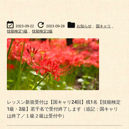



2023-09-22
2023-09-28
お知らせ
,
国キャリ
,
技能検定1級
,
技能検定2級
レッスン新規受付は【国キャリ24回】残1名【技能検定
1級・2級】若干名で受付終了します（追記：国キャリ
は終了／１級２級は受付中）