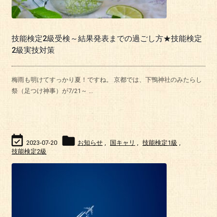
技能検定2級受検～結果発表までの過ごし方★技能検定
2級実技対策
梅雨も明けてすっかり夏！ですね。 京都では、下鴨神社のみたらし
祭（足つけ神事）が7/21～ ...


2023-07-20
お知らせ
,
国キャリ
,
技能検定1級
,
技能検定2級