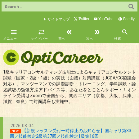
Twitter
YouTube
Feedly
サイトマップ





メニュー
サイドバー
前へ
次へ
検索
1級キャリアコンサルティング技能士によるキャリアコンサルタント
試験（国家・2級・1級）の実技（面接）対策講座（JCDA/CC協議会
対応）。マンツーマンでの課題診断・トレーニング、学科試験・論
述試験の勉強方法アドバイス等、あなたをとことんサポート！オン
ライン受講はZoomで全国から、関西エリア（京都、大阪、兵庫、
滋賀、奈良）で対面講座も実施中。
2026-08-04
【新規レッスン受付一時停止のお知らせ】国キャリ第33
NEW!
回／技能検定2級第37回／技能検定1級第16回