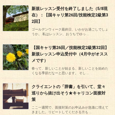
新規レッスン受付を終了しました（5/8現
在）：【国キャリ第26回/技能検定2級第3
2回】
ゴールデンウィーク最終日、いかがお過ごしでしょ
うか。 私はレッスン、おうちでゆっ ...
【国キャリ第26回／技能検定2級第32回】
新規レッスン申込受付中（4月中がオスス
メです）
春って、新しいことが始まる、新しいことを始めた
くなる季節だなーと思います。 そし ...
クライエントの「辞書」を引いて、堂々
巡りから抜け出そう★キャリコン面接対
策
ここ一週間で、面接対策のお申込みが急激に増えて
きました。リピートしてくださる方も ...