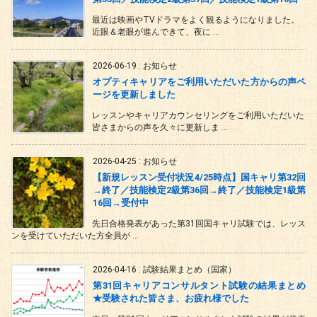
最近は映画やTVドラマをよく観るようになりました。
近眼＆老眼が進んできて、夜に ...
2026-06-19
:
お知らせ
オプティキャリアをご利用いただいた方からの声ペ
ージを更新しました
レッスンやキャリアカウンセリングをご利用いただいた
皆さまからの声を久々に更新しま ...
2026-04-25
:
お知らせ
【新規レッスン受付状況4/25時点】国キャリ第32回
→終了／技能検定2級第36回→終了／技能検定1級第
16回→受付中
先日合格発表があった第31回国キャリ試験では、レッス
ンを受けていただいた方全員が ...
2026-04-16
:
試験結果まとめ（国家）
第31回キャリアコンサルタント試験の結果まとめ
★受験された皆さま、お疲れ様でした