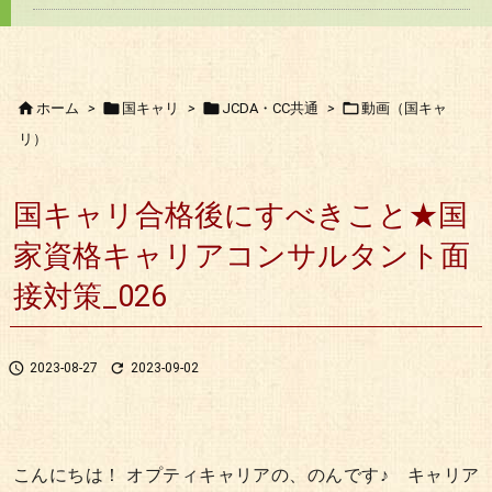




ホーム
>
国キャリ
>
JCDA・CC共通
>
動画（国キャ
リ）
国キャリ合格後にすべきこと★国
家資格キャリアコンサルタント面
接対策_026


2023-08-27
2023-09-02
こんにちは！ オプティキャリアの、のんです♪ キャリア