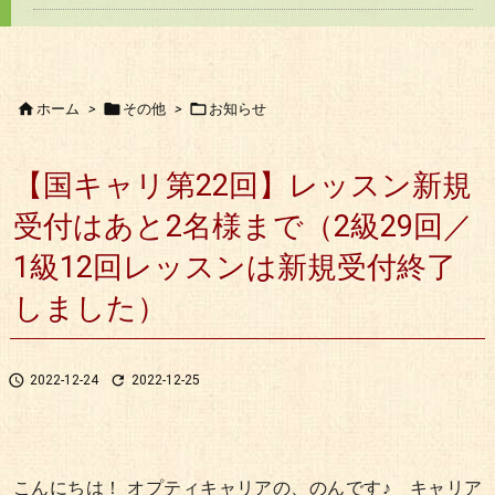



ホーム
>
その他
>
お知らせ
【国キャリ第22回】レッスン新規
受付はあと2名様まで（2級29回／
1級12回レッスンは新規受付終了
しました）


2022-12-24
2022-12-25
こんにちは！ オプティキャリアの、のんです♪ キャリア