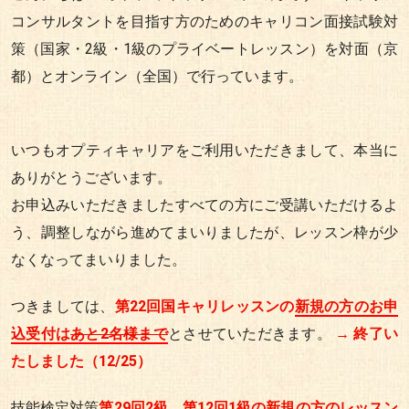
コンサルタントを目指す方のためのキャリコン面接試験対
策（国家・2級・1級のプライベートレッスン）を対面（京
都）とオンライン（全国）で行っています。
いつもオプティキャリアをご利用いただきまして、本当に
ありがとうございます。
お申込みいただきましたすべての方にご受講いただけるよ
う、調整しながら進めてまいりましたが、レッスン枠が少
なくなってまいりました。
つきましては、
第22回国キャリレッスンの
新規の方のお申
込受付は
あと2名様まで
とさせていただきます。
→ 終了い
たしました（12/25）
技能検定対策
第29回2級、第12回1級の
新規の方のレッスン