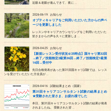
近眼＆老眼が進んできて、夜に ...
2026-06-19
:
お知らせ
オプティキャリアをご利用いただいた方からの声ペ
ージを更新しました
レッスンやキャリアカウンセリングをご利用いただいた
皆さまからの声を久々に更新しま ...
2026-04-25
:
お知らせ
【新規レッスン受付状況4/25時点】国キャリ第32回
→終了／技能検定2級第36回→終了／技能検定1級第
16回→受付中
先日合格発表があった第31回国キャリ試験では、レッス
ンを受けていただいた方全員が ...
2026-04-16
:
試験結果まとめ（国家）
第31回キャリアコンサルタント試験の結果まとめ
★受験された皆さま、お疲れ様でした
本日、第31回キャリアコンサルタント試験の結果が発表
されましたね。 受験された皆 ...