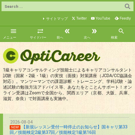
Twitter
YouTube
Feedly
サイトマップ





メニュー
サイドバー
前へ
次へ
検索
1級キャリアコンサルティング技能士によるキャリアコンサルタント
試験（国家・2級・1級）の実技（面接）対策講座（JCDA/CC協議会
対応）。マンツーマンでの課題診断・トレーニング、学科試験・論
述試験の勉強方法アドバイス等、あなたをとことんサポート！オン
ライン受講はZoomで全国から、関西エリア（京都、大阪、兵庫、
滋賀、奈良）で対面講座も実施中。
2026-08-04
【新規レッスン受付一時停止のお知らせ】国キャリ第33
NEW!
回／技能検定2級第37回／技能検定1級第16回