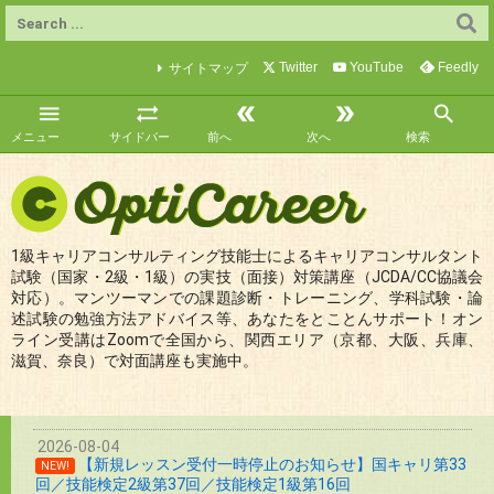
Twitter
YouTube
Feedly
サイトマップ





メニュー
サイドバー
前へ
次へ
検索
1級キャリアコンサルティング技能士によるキャリアコンサルタント
試験（国家・2級・1級）の実技（面接）対策講座（JCDA/CC協議会
対応）。マンツーマンでの課題診断・トレーニング、学科試験・論
述試験の勉強方法アドバイス等、あなたをとことんサポート！オン
ライン受講はZoomで全国から、関西エリア（京都、大阪、兵庫、
滋賀、奈良）で対面講座も実施中。
2026-08-04
【新規レッスン受付一時停止のお知らせ】国キャリ第33
NEW!
回／技能検定2級第37回／技能検定1級第16回