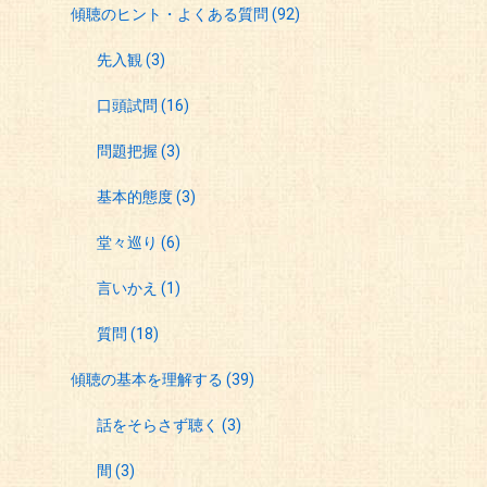
傾聴のヒント・よくある質問
(92)
先入観
(3)
口頭試問
(16)
問題把握
(3)
基本的態度
(3)
堂々巡り
(6)
言いかえ
(1)
質問
(18)
傾聴の基本を理解する
(39)
話をそらさず聴く
(3)
間
(3)