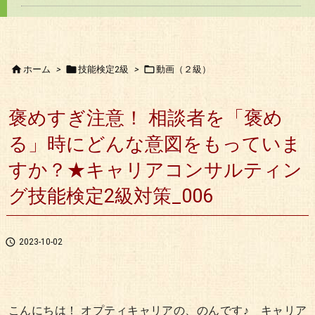



ホーム
>
技能検定2級
>
動画（２級）
褒めすぎ注意！ 相談者を「褒め
る」時にどんな意図をもっていま
すか？★キャリアコンサルティン
グ技能検定2級対策_006

2023-10-02
こんにちは！ オプティキャリアの、のんです♪ キャリア