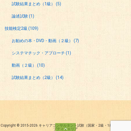
試験結果まとめ（1級）
(5)
論述試験
(1)
技能検定2級
(109)
お勧めの本・DVD・動画（２級）
(7)
システマチック・アプローチ
(1)
動画（２級）
(10)
試験結果まとめ（2級）
(14)
Copyright ©
2015
-2026
キャリアコンサルタント試験（国家・2級・1級）対策のオ

プティキャリア