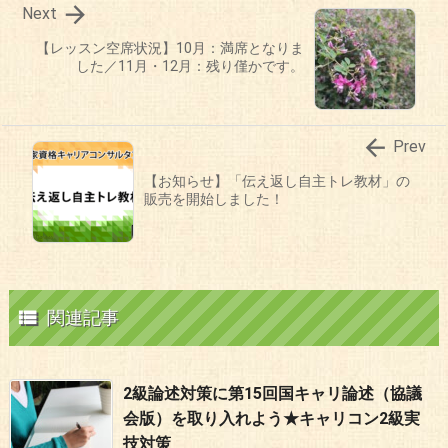

Next
【レッスン空席状況】10月：満席となりま
した／11月・12月：残り僅かです。

Prev
【お知らせ】「伝え返し自主トレ教材」の
販売を開始しました！

関連記事
2級論述対策に第15回国キャリ論述（協議
会版）を取り入れよう★キャリコン2級実
技対策