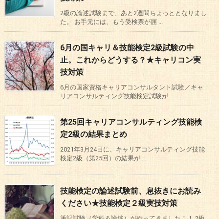
2級の論述試験まで、あと2週間ちょっととなりまし
た。 お手元には、もう受検票が届 ...
6月の国キャリ＆技能検定2級試験の中
止。これからどうする？★キャリコン実
技対策
6月の国家資格キャリアコンサルタント試験／キャ
リアコンサルティング技能検定試験が ...
第25回キャリアコンサルティング技能検
定2級の結果まとめ
2021年3月24日に、キャリアコンサルティング技能
検定2級（第25回）の結果が ...
技能検定の論述試験前、息抜きにお読み
ください★技能検定２級実技対策
筆記試験（学科＆論述）がやってきました！！ 2級