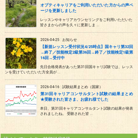
オプティキャリアをご利用いただいた方からの声ペ
ージを更新しました
レッスンやキャリアカウンセリングをご利用いただいた
皆さまからの声を久々に更新しま ...
2026-04-25
:
お知らせ
【新規レッスン受付状況4/25時点】国キャリ第32回
→終了／技能検定2級第36回→終了／技能検定1級第
16回→受付中
先日合格発表があった第31回国キャリ試験では、レッス
ンを受けていただいた方全員が ...
2026-04-16
:
試験結果まとめ（国家）
第31回キャリアコンサルタント試験の結果まとめ
★受験された皆さま、お疲れ様でした
本日、第31回キャリアコンサルタント試験の結果が発表
されましたね。 受験された皆 ...