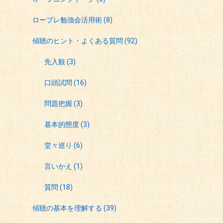
ロープレ勉強会活用術
(8)
傾聴のヒント・よくある質問
(92)
先入観
(3)
口頭試問
(16)
問題把握
(3)
基本的態度
(3)
堂々巡り
(6)
言いかえ
(1)
質問
(18)
傾聴の基本を理解する
(39)