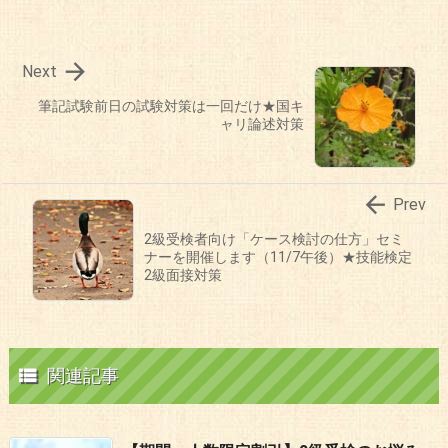

Next
筆記試験前日の試験対策は一回だけ★国キ
ャリ論述対策

Prev
2級受検者向け「ケース検討の仕方」セミ
ナーを開催します（11/7午後）★技能検定
2級面接対策

関連記事