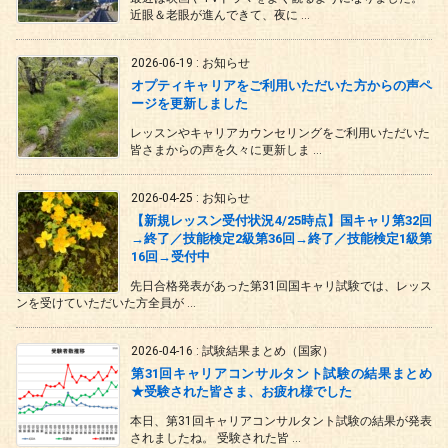
近眼＆老眼が進んできて、夜に ...
2026-06-19
:
お知らせ
オプティキャリアをご利用いただいた方からの声ペ
ージを更新しました
レッスンやキャリアカウンセリングをご利用いただいた
皆さまからの声を久々に更新しま ...
2026-04-25
:
お知らせ
【新規レッスン受付状況4/25時点】国キャリ第32回
→終了／技能検定2級第36回→終了／技能検定1級第
16回→受付中
先日合格発表があった第31回国キャリ試験では、レッス
ンを受けていただいた方全員が ...
2026-04-16
:
試験結果まとめ（国家）
第31回キャリアコンサルタント試験の結果まとめ
★受験された皆さま、お疲れ様でした
本日、第31回キャリアコンサルタント試験の結果が発表
されましたね。 受験された皆 ...