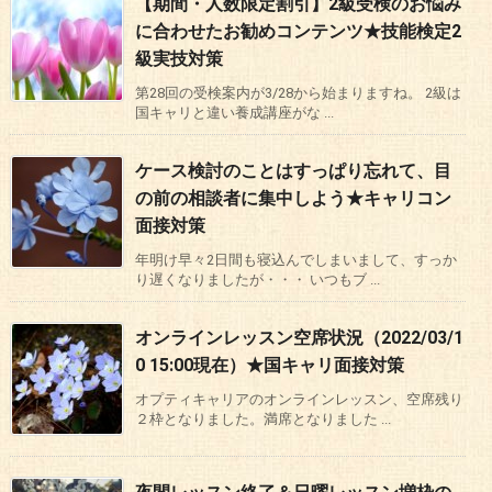
【期間・人数限定割引】2級受検のお悩み
に合わせたお勧めコンテンツ★技能検定2
級実技対策
第28回の受検案内が3/28から始まりますね。 2級は
国キャリと違い養成講座がな ...
ケース検討のことはすっぱり忘れて、目
の前の相談者に集中しよう★キャリコン
面接対策
年明け早々2日間も寝込んでしまいまして、すっか
り遅くなりましたが・・・ いつもブ ...
オンラインレッスン空席状況（2022/03/1
0 15:00現在）★国キャリ面接対策
オプティキャリアのオンラインレッスン、空席残り
２枠となりました。満席となりました ...