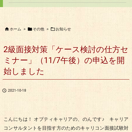



ホーム
>
その他
>
お知らせ
2級面接対策「ケース検討の仕方セ
ミナー」（11/7午後）の申込を開
始しました

2021-10-18
こんにちは！ オプティキャリアの、のんです♪ キャリア
コンサルタントを目指す方のためのキャリコン面接試験対