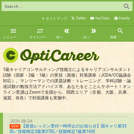
Twitter
YouTube
Feedly
サイトマップ





メニュー
サイドバー
前へ
次へ
検索
1級キャリアコンサルティング技能士によるキャリアコンサルタント
試験（国家・2級・1級）の実技（面接）対策講座（JCDA/CC協議会
対応）。マンツーマンでの課題診断・トレーニング、学科試験・論
述試験の勉強方法アドバイス等、あなたをとことんサポート！オン
ライン受講はZoomで全国から、関西エリア（京都、大阪、兵庫、
滋賀、奈良）で対面講座も実施中。
2026-08-04
【新規レッスン受付一時停止のお知らせ】国キャリ第33
NEW!
回／技能検定2級第37回／技能検定1級第16回